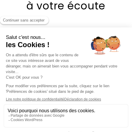
à votre écoute
📧
contact@jonahmucchiutti.com
💻
Consultant SEO